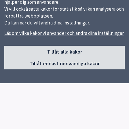
hjälper dig som användare.
Vi vill också sätta kakor för statistik så vi kan analysera och
förbättra webbplatsen.
Du kan när du vill ändra dina inställningar.
Läs om vilka kakor vi använder och ändra dina inställningar
Sidfot
Tillåt alla kakor
Huvudmeny
Tillåt endast nödvändiga kakor
Start
Om skolan
Elevhälsa
Kontakt
Snabblänkar
Om skolan
Skolverket